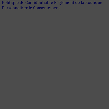
Politique de Confidentialité
Règlement de la Boutique
Personnaliser le Consentement
Absorbeurs acoustiques
Diffuseurs a
Cloisons acoustiques
Mousse acou