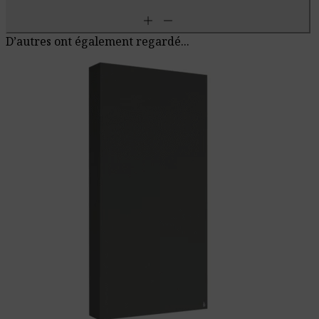
add
remove
D’autres ont également regardé...