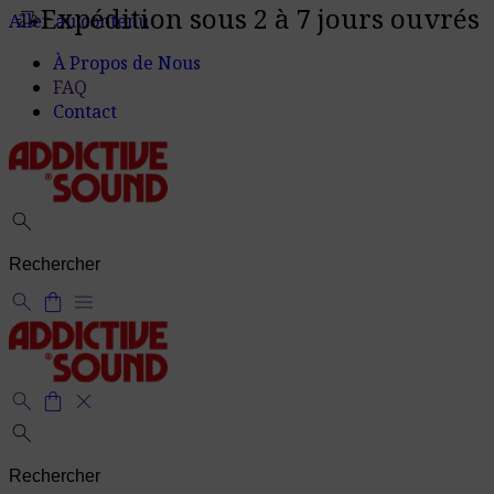
Expédition sous 2 à 7 jours ouvrés
delivery_truck_speed
Aller au contenu
À Propos de Nous
FAQ
Contact
search
search
shopping_bag
menu
search
shopping_bag
close
search