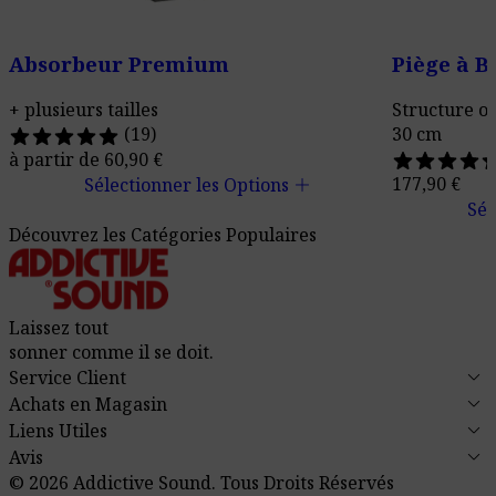
Absorbeur Premium
Piège à 
+ plusieurs tailles
Structure o
(19)
30 cm
à partir de
60,90
€
add
177,90
€
Sélectionner les Options
Sél
Découvrez les Catégories Populaires
Laissez tout
sonner comme il se doit.
keyboard_arrow_down
Service Client
keyboard_arrow_down
Achats en Magasin
keyboard_arrow_down
Liens Utiles
keyboard_arrow_down
Avis
© 2026 Addictive Sound.
Tous Droits Réservés