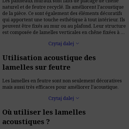
Les panneaux muraux sont faits de placage de chêne
naturel et de feutre recyclé. Ils améliorent l’acoustique
de la pièce. Ce sont également des éléments décoratifs
qui apportent une touche esthétique à tout intérieur. Ils
peuvent être fixés au mur ou au plafond. Leur structure
est composée de lamelles verticales en chêne fixées à un
feutre de 12 mm.
keyboard_arrow_down
Czytaj dalej
Utilisation acoustique des
lamelles sur feutre
Les lamelles en feutre sont non seulement décoratives
mais aussi très efficaces pour améliorer l’acoustique.
keyboard_arrow_down
Czytaj dalej
Où utiliser les lamelles
acoustiques ?