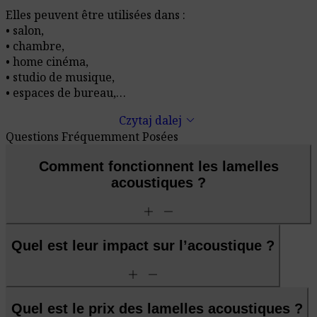
Elles peuvent être utilisées dans :
• salon,
• chambre,
• home cinéma,
• studio de musique,
• espaces de bureau,
• salles de réunion,
keyboard_arrow_down
Czytaj dalej
• studios.
Questions Fréquemment Posées
Comment fonctionnent les lamelles
acoustiques ?
add
remove
Quel est leur impact sur l’acoustique ?
add
remove
Quel est le prix des lamelles acoustiques ?