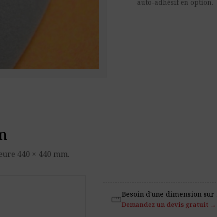
auto-adhésif en option.
m
eure 440 × 440 mm.
Besoin d'une dimension sur
straighten
Demandez un devis gratuit →