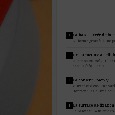
La base carrée de la
La forme géométrique p
Une structure à cellul
Une mousse polyuréthane
hautes fréquences.
La couleur Foamly
Vous choisissez une vari
inférieur, les autres co
La surface de fixation
Le panneau peut être fix