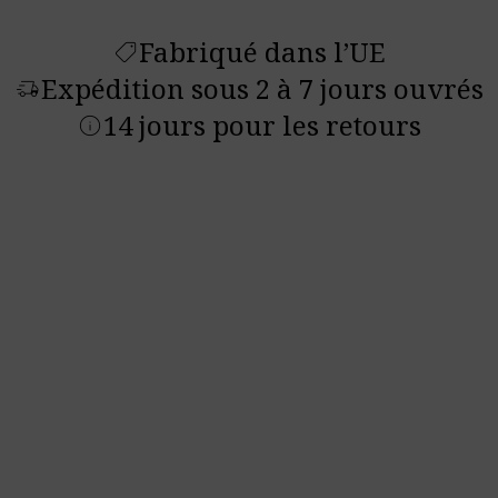
Fabriqué dans l’UE
shoppingmode
Expédition sous 2 à 7 jours ouvrés
delivery_truck_speed
14 jours pour les retours
info