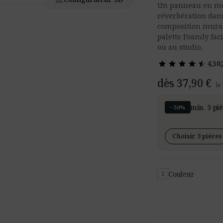
Un panneau en mou
réverbération dans
composition murale
palette Foamly faci
ou au studio.
star
star
star
star
star
star
star
star
star
star
4,50
dès 37,90 €
le
min. 3 pi
−30%
Choisir 3 pièces
Couleur
1