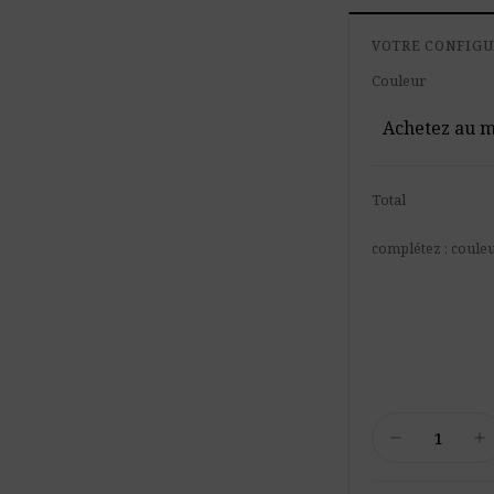
VOTRE CONFIG
Couleur
Achetez au mo
Total
complétez : coule
quantité
remove
add
de
Foamly