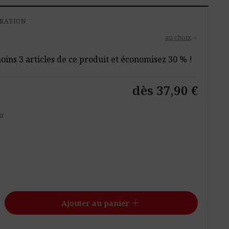
URATION
au choix
arrow_forward
ins 3 articles de ce produit et économisez 30 % !
dès 37,90 €
ur
add
Ajouter au panier