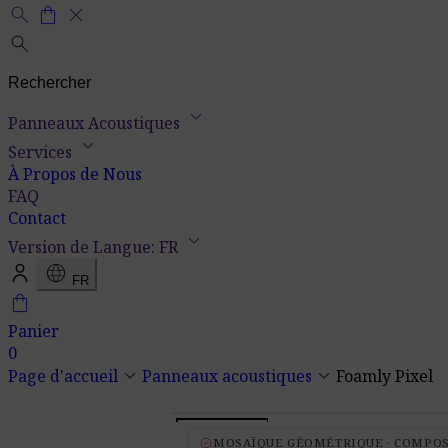
search
shopping_bag
close
search
keyboard_arrow_down
Panneaux Acoustiques
keyboard_arrow_down
Services
À Propos de Nous
FAQ
Contact
keyboard_arrow_down
Version de Langue: FR
language
FR
shopping_bag
Panier
0
keyboard_arrow_down
keyboard_arrow_down
Page d'accueil
Panneaux acoustiques
Foamly Pixel
verified
MOSAÏQUE GÉOMÉTRIQUE · COMPO