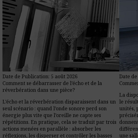
Date de Publication: 5 août 2026
Date de
Comment se débarrasser de l’écho et de la
Comment
réverbération dans une pièce?
La disp
L’écho et la réverbération disparaissent dans un
le résu
seul scénario : quand l’onde sonore perd son
unités, 
énergie plus vite que l’oreille ne capte ses
précisé
répétitions. En pratique, cela se traduit par trois
donnent
actions menées en parallèle : absorber les
différen
réflexions, les disperser et contrôler les basses
une sal