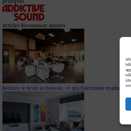
pratiques.
Articles Récemment Ajoutés
Afi
tel
app
tel
sit
cer
Réduire le bruit au bureau : ce qui fonctionne vraiment