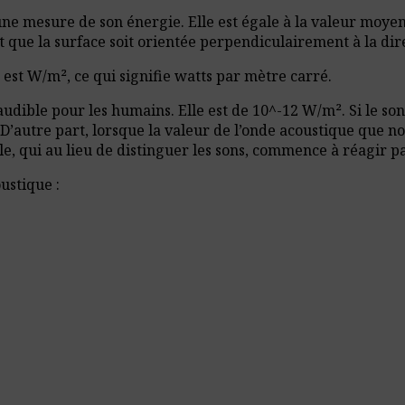
 une mesure de son énergie. Elle est égale à la valeur moye
 que la surface soit orientée perpendiculairement à la dir
 est W/m², ce qui signifie watts par mètre carré.
audible pour les humains. Elle est de 10^-12 W/m². Si le so
. D’autre part, lorsque la valeur de l’onde acoustique que 
lle, qui au lieu de distinguer les sons, commence à réagir pa
ustique :