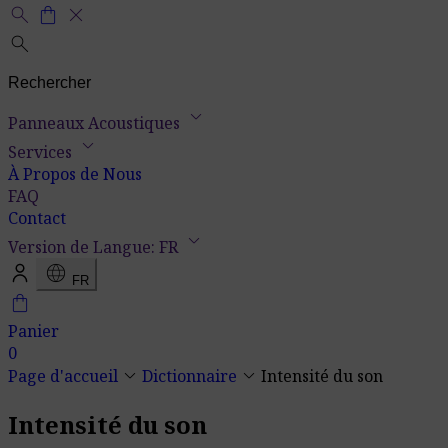
search
shopping_bag
close
search
keyboard_arrow_down
Panneaux Acoustiques
keyboard_arrow_down
Services
À Propos de Nous
FAQ
Contact
keyboard_arrow_down
Version de Langue: FR
language
FR
shopping_bag
Panier
0
keyboard_arrow_down
keyboard_arrow_down
Page d'accueil
Dictionnaire
Intensité du son
Intensité du son