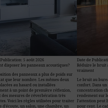
 Publication: 5 août 2026
Date de Publicat
 disposer les panneaux acoustiques?
Réduire le bruit 
vraiment
osition des panneaux a plus de poids sur
ltat que leur nombre. Les mêmes deux
Le bruit au bure
placées au hasard ou installées
confort. Dans un
ment à un point de première réflexion,
concentration chu
 des mesures de réverbération très
rendement sur le
tes. Voici les règles utilisées pour traiter
l’attention peut 
le d’écoute, un salon, une chambre, un
pour cent. Le ca