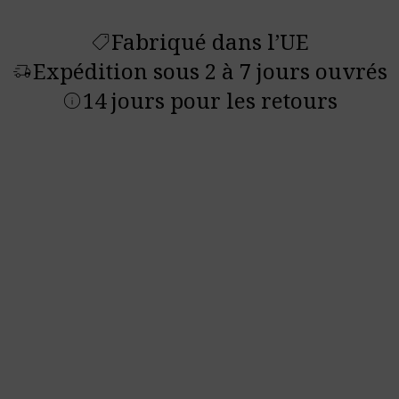
Fabriqué dans l’UE
shoppingmode
Expédition sous 2 à 7 jours ouvrés
delivery_truck_speed
14 jours pour les retours
info