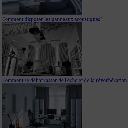
Comment disposer les panneaux acoustiques?
Comment se débarrasser de l’écho et de la réverbération